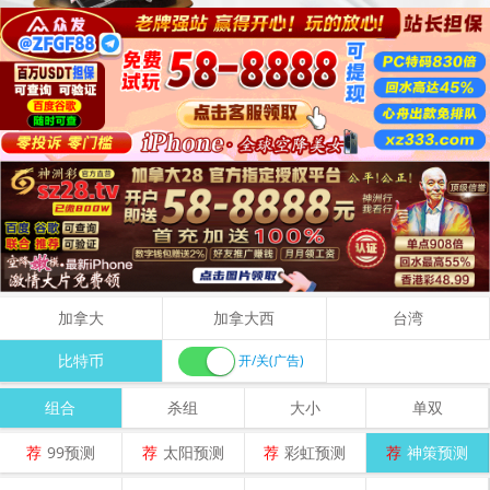
加拿大
加拿大西
台湾
比特币
开/关(广告)
组合
杀组
大小
单双
荐
99预测
荐
太阳预测
荐
彩虹预测
荐
神策预测