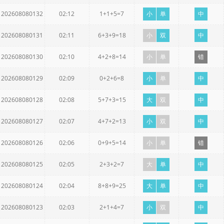
202608080132
02:12
1+1+5=7
小
单
中
202608080131
02:11
6+3+9=18
小
双
中
202608080130
02:10
4+2+8=14
小
单
错
202608080129
02:09
0+2+6=8
小
单
中
202608080128
02:08
5+7+3=15
大
双
中
202608080127
02:07
4+7+2=13
小
双
中
202608080126
02:06
0+9+5=14
小
单
错
202608080125
02:05
2+3+2=7
大
单
中
202608080124
02:04
8+8+9=25
大
单
中
202608080123
02:03
2+1+4=7
小
双
中