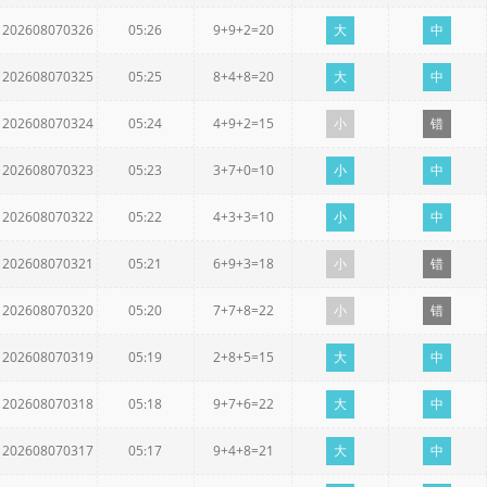
202608070326
05:26
9+9+2=20
大
中
202608070325
05:25
8+4+8=20
大
中
202608070324
05:24
4+9+2=15
小
错
202608070323
05:23
3+7+0=10
小
中
202608070322
05:22
4+3+3=10
小
中
202608070321
05:21
6+9+3=18
小
错
202608070320
05:20
7+7+8=22
小
错
202608070319
05:19
2+8+5=15
大
中
202608070318
05:18
9+7+6=22
大
中
202608070317
05:17
9+4+8=21
大
中