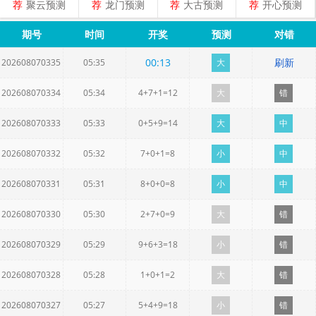
荐
聚云预测
荐
龙门预测
荐
大古预测
荐
开心预测
期号
时间
开奖
预测
对错
00
:
12
刷新
202608070335
05:35
大
202608070334
05:34
4+7+1=12
大
错
202608070333
05:33
0+5+9=14
大
中
202608070332
05:32
7+0+1=8
小
中
202608070331
05:31
8+0+0=8
小
中
202608070330
05:30
2+7+0=9
大
错
202608070329
05:29
9+6+3=18
小
错
202608070328
05:28
1+0+1=2
大
错
202608070327
05:27
5+4+9=18
小
错