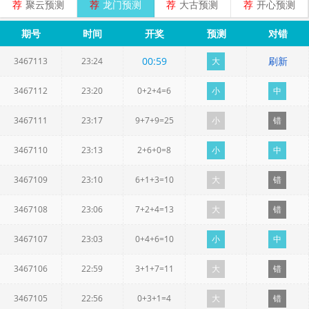
荐
聚云预测
荐
龙门预测
荐
大古预测
荐
开心预测
期号
时间
开奖
预测
对错
00
:
58
刷新
3467113
23:24
大
3467112
23:20
0+2+4=6
小
中
3467111
23:17
9+7+9=25
小
错
3467110
23:13
2+6+0=8
小
中
3467109
23:10
6+1+3=10
大
错
3467108
23:06
7+2+4=13
大
错
3467107
23:03
0+4+6=10
小
中
3467106
22:59
3+1+7=11
大
错
3467105
22:56
0+3+1=4
大
错