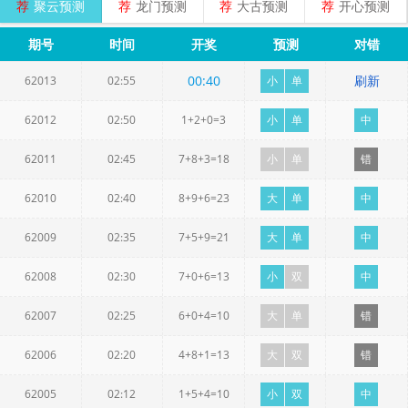
荐
聚云预测
荐
龙门预测
荐
大古预测
荐
开心预测
期号
时间
开奖
预测
对错
00
:
39
刷新
62013
02:55
小
单
62012
02:50
1+2+0=3
小
单
中
62011
02:45
7+8+3=18
小
单
错
62010
02:40
8+9+6=23
大
单
中
62009
02:35
7+5+9=21
大
单
中
62008
02:30
7+0+6=13
小
双
中
62007
02:25
6+0+4=10
大
单
错
62006
02:20
4+8+1=13
大
双
错
62005
02:12
1+5+4=10
小
双
中