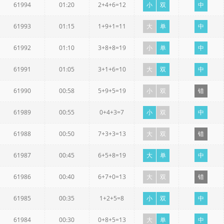
61994
01:20
2+4+6=12
小
双
中
61993
01:15
1+9+1=11
大
单
中
61992
01:10
3+8+8=19
小
单
中
61991
01:05
3+1+6=10
大
双
中
61990
00:58
5+9+5=19
小
双
错
61989
00:55
0+4+3=7
小
双
中
61988
00:50
7+3+3=13
大
双
错
61987
00:45
6+5+8=19
大
单
中
61986
00:40
6+7+0=13
大
双
错
61985
00:35
1+2+5=8
小
双
中
61984
00:30
0+8+5=13
大
单
中