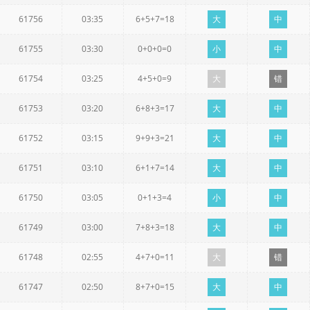
61756
03:35
6+5+7=18
大
中
61755
03:30
0+0+0=0
小
中
61754
03:25
4+5+0=9
大
错
61753
03:20
6+8+3=17
大
中
61752
03:15
9+9+3=21
大
中
61751
03:10
6+1+7=14
大
中
61750
03:05
0+1+3=4
小
中
61749
03:00
7+8+3=18
大
中
61748
02:55
4+7+0=11
大
错
61747
02:50
8+7+0=15
大
中