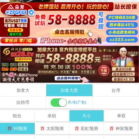
加拿大
加拿大西
台湾
比特币
开/关(广告)
组合
杀组
大小
单双
荐
99预测
荐
太阳预测
荐
彩虹预测
荐
神策预测