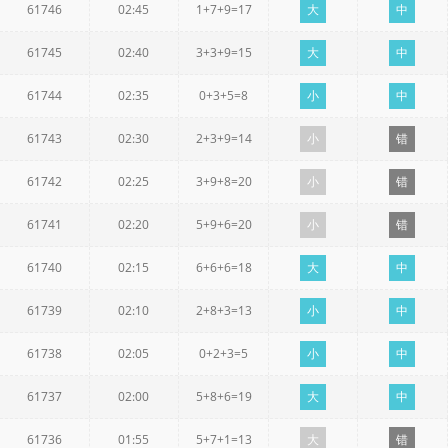
61746
02:45
1+7+9=17
大
中
61745
02:40
3+3+9=15
大
中
61744
02:35
0+3+5=8
小
中
61743
02:30
2+3+9=14
小
错
61742
02:25
3+9+8=20
小
错
61741
02:20
5+9+6=20
小
错
61740
02:15
6+6+6=18
大
中
61739
02:10
2+8+3=13
小
中
61738
02:05
0+2+3=5
小
中
61737
02:00
5+8+6=19
大
中
61736
01:55
5+7+1=13
大
错