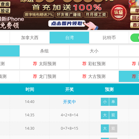
加拿大西
台湾
比特币
杀组
大小
预测
荐
太阳预测
荐
彩虹预测
荐
预测
荐
龙门预测
荐
大古预测
荐
时间
开奖
预测
开奖中
14:40
小
单
14:35
4+2+8=14
大
双
14:30
0+7+8=15
大
双