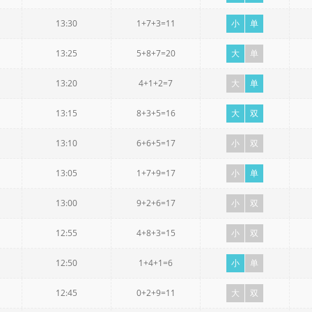
13:30
1+7+3=11
小
单
13:25
5+8+7=20
大
单
13:20
4+1+2=7
大
单
13:15
8+3+5=16
大
双
13:10
6+6+5=17
小
双
13:05
1+7+9=17
小
单
13:00
9+2+6=17
小
双
12:55
4+8+3=15
小
双
12:50
1+4+1=6
小
单
12:45
0+2+9=11
大
双