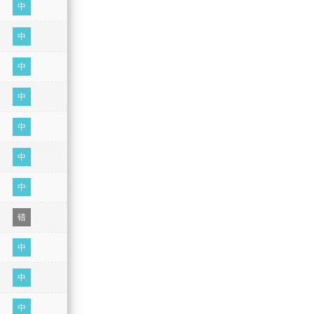
中
中
中
中
中
中
中
错
中
中
中