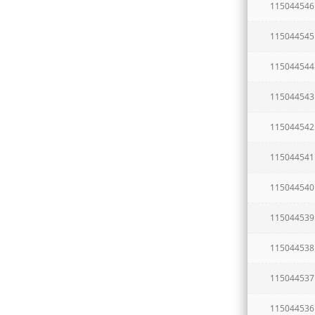
115044546
115044545
115044544
115044543
115044542
115044541
115044540
115044539
115044538
115044537
115044536