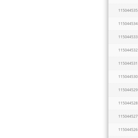
115044535
115044534
115044533
115044532
115044531
115044530
115044529
115044528
115044527
115044526