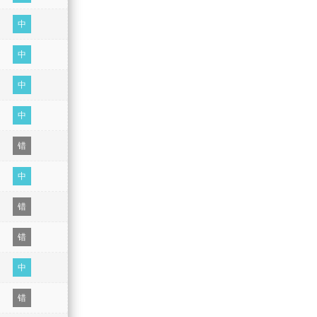
中
中
中
中
错
中
错
错
中
错