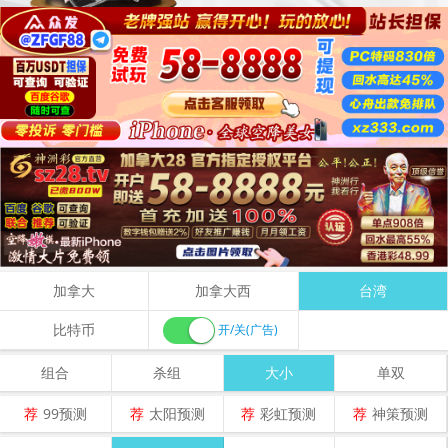
加拿大
加拿大西
台湾
比特币
开/关(广告)
组合
杀组
大小
单双
荐
99预测
荐
太阳预测
荐
彩虹预测
荐
神策预测