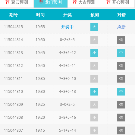
荐
聚云预测
荐
龙门预测
荐
大古预测
荐
开心预测
期号
时间
开奖
预测
对错
开奖中
刷新
115044815
19:55
大
115044814
19:50
0+2+3=5
大
错
115044813
19:45
4+3+5=12
小
中
115044812
19:40
4+5+2=11
大
错
115044811
19:35
7+3+0=10
大
错
115044810
19:30
4+3+6=13
小
中
115044809
19:25
3+0+2=5
大
错
115044808
19:20
3+8+5=16
小
错
115044807
19:15
5+1+8=14
小
错